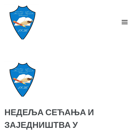
Skip
to
content
(Press
Enter)
ОШ ,,Милинко Кушић''
Ивањица
НЕДЕЉА СЕЋАЊА И
ЗАЈЕДНИШТВА У