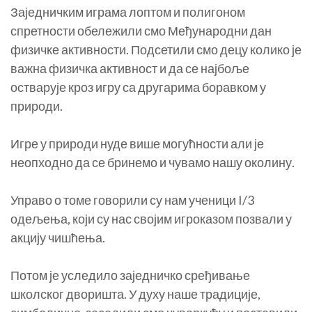
Заједничким играма лоптом и полигоном
спретности обележили смо Међународни дан
физичке активности. Подсетили смо децу колико је
важна физичка активност и да се најбоље
остварује кроз игру са другарима боравком у
природи.
Игре у природи нуде више могућности али је
неопходно да се бринемо и чувамо нашу околину.
Управо о томе говорили су нам ученици I/3
одељења, који су нас својим игроказом позвали у
акцију чишћења.
Потом је уследило заједничко сређивање
школског дворишта. У духу наше традиције,