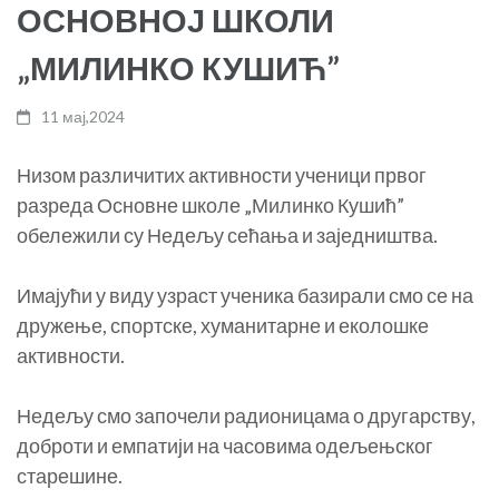
ОСНОВНОЈ ШКОЛИ
„МИЛИНКО КУШИЋ”
11 мај,2024
Низом различитих активности ученици првог
разреда Основне школе „Милинко Кушић”
обележили су Недељу сећања и заједништва.
Имајући у виду узраст ученика базирали смо се на
дружење, спортске, хуманитарне и еколошке
активности.
Недељу смо започели радионицама о другарству,
доброти и емпатији на часовима одељењског
старешине.