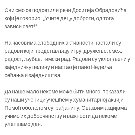
Сви смо се подсетили речи Доситеја Обрадовића
који је говорио: „Учите децу доброти, од тога
зависи свет!”
На часовима слободних активности настали су
радови који представљају игру, дружење, смех,
радост, љубав, тимски рад. Радови су уклопљени у
заједничку целину и настао је пано Недеља
сећања и заједништва.
Да наше мало некоме може бити много, показали
су наши ученици учешћем у хуманитарној акцији
Помоћ оболелом суграђанину. Оваквим акцијама
учимо их доброчинству и важности да некоме
улепшамо дан.