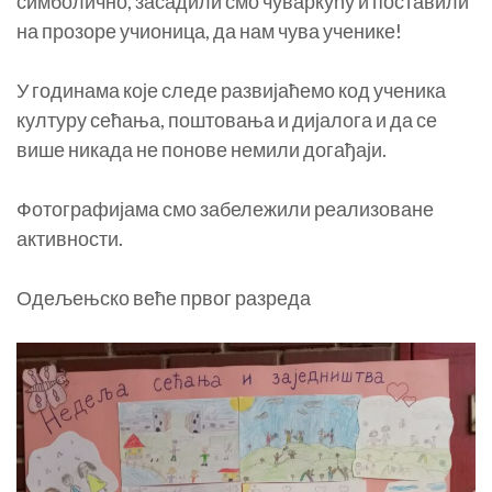
симболично, засадили смо чуваркућу и поставили
на прозоре учионица, да нам чува ученике!
У годинама које следе развијаћемо код ученика
културу сећања, поштовања и дијалога и да се
више никада не понове немили догађаји.
Фотографијама смо забележили реализоване
активности.
Одељењско веће првог разреда