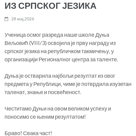
ИЗ СРПСКОГ ЈЕЗИКА
28 мај,2026
Ученица осмог разреда наше школе Дуња
Вељовић (VIII/3) освојила је прву награду из
српског језика на републичком такмичењу, у
организацији Регионалног центра за таленте.
Дуња је остварила најбољи резултат из овог
предмета у Републици, чиме је потврдила изузетан
таленат, знање и посвећеност.
Честитамо Дуњи на овом великом успеху и
поносимо се њеним резултатом!
Браво! Свака част!