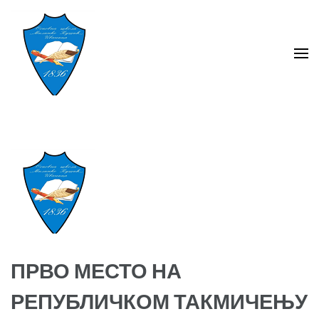
Skip
to
content
(Press
Enter)
ОШ ,,Милинко Кушић''
Ивањица
ПРВО МЕСТО НА
РЕПУБЛИЧКОМ ТАКМИЧЕЊУ