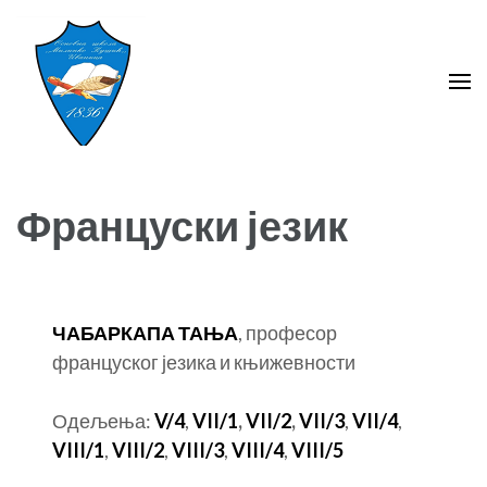
Skip
to
content
(Press
Enter)
ОШ ,,Милинко Кушић''
Ивањица
Француски језик
ЧАБАРКАПА ТАЊА
, професор
француског језика и књижевности
Одељења:
V/4
,
VII/1
,
VII/2
,
VII/3
,
VII/4
,
VIII/1
,
VIII/2
,
VIII/3
,
VIII/4
,
VIII/5