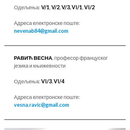
Одељења:
V/1
,
V/2
,
V/3,
VI/1
,
VI/2
Адреса електронске поште:
nevenab84@gmail.com
РАВИЋ ВЕСНА
, професор француског
језика и књижевности
Одељења:
VI/3
,
VI/4
Адреса електронске поште:
vesna.ravic@gmail.com