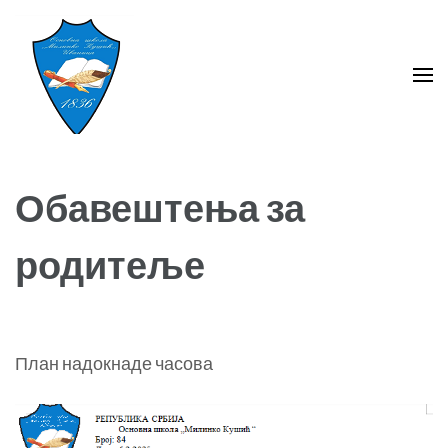
Skip
to
content
(Press
Enter)
ОШ ,,Милинко Кушић''
Ивањица
Обавештења за
родитеље
План надокнаде часова